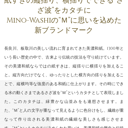
紙すきの縦揺り、
横揺りでできる“さ
ざ波”をカタチに
Mino-Washiの“Ｍ”に
思いを込めた
新ブランドマーク
長良川、板取川の美しい流れに育まれてきた美濃和紙。1300年と
いう長い歴史の中で、古来より伝統の技法を守り続けています。
その美濃和紙ならではの紙すきは、縦揺りに横揺りを加えるこ
と。縦方向だけでなく、ゆったりとした横方向の揺りを加えるこ
とで、縦横均等な強度のある和紙に仕上がります。その時にでき
る水の動くさまであるさざ波を“Ｍ”というカタチとして表現しまし
た。このカタチは、緑豊かな山並みをも連想させます。ま
た、“Ｍ”と人の文字が重なって見えるように色分けをし、繊維が重
なって作り出される美濃和紙の繊細な美しさも感じさせま