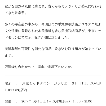
豊かな自然や気候に恵まれ、古くからモノづくりが盛んに行われ
てきた岐阜県。
多くの県産品の中から、今回はその手漉和紙技術がユネスコ無形
文化遺産に登録された本美濃紙を含む美濃和紙商品が、東京ミッ
ドタウンにて展示、販売が開始致しました。
美濃和紙の可能性を新たな商品に吹き込む取り組みが始まってい
ます。
万障繰り合わせの上、是非ご来場下さいませ。
場所 ： 東京ミッドタウン ガラリエ ３F [THE COVER
NIPPON]店内
開催 ： 2017年10月1日(日) – 10月31日(火) 11:00 – 21:00