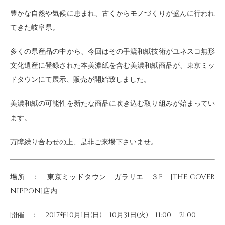
豊かな自然や気候に恵まれ、古くからモノづくりが盛んに行われ
てきた岐阜県。
多くの県産品の中から、今回はその手漉和紙技術がユネスコ無形
文化遺産に登録された本美濃紙を含む美濃和紙商品が、東京ミッ
ドタウンにて展示、販売が開始致しました。
美濃和紙の可能性を新たな商品に吹き込む取り組みが始まってい
ます。
万障繰り合わせの上、是非ご来場下さいませ。
場所 ： 東京ミッドタウン ガラリエ ３F [THE COVER
NIPPON]店内
開催 ： 2017年10月1日(日) – 10月31日(火) 11:00 – 21:00